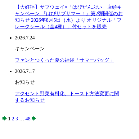
【大好評】サブウェイ×「はぴだんぶい」店頭キ
ャンペーン 『はぴサブサマー！』第2弾開催のお
知らせ 2026年8月5日（水）より オリジナル「フ
レークシール（全4種）」付セットを販売
2026.7.24
キャンペーン
ファンとつくった夏の福袋「サマーバッグ」
2026.7.17
お知らせ
アクセント野菜有料化、トースト方法変更に関
するお知らせ
1
2
3
…
48