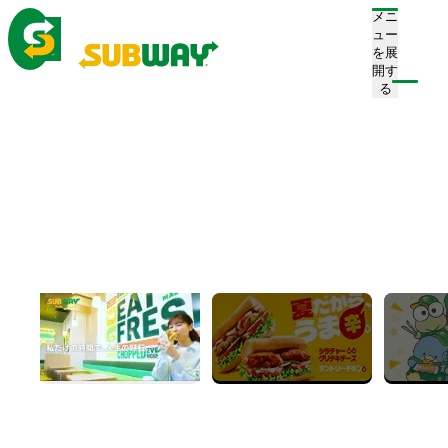
メニ
ュー
を展
開す
注文/店舗を探す
る
ホーム
お知らせ一覧
今年の夏も世界の味を楽しもう！ ガツンと心と
体をオンにするサンドイッチを期間限定で発
売。
今年の夏も世界の味を楽しもう！
ガツンと心と体をオンにするサン
ドイッチを期間限定で発売。
2024.07.10
キャンペーン