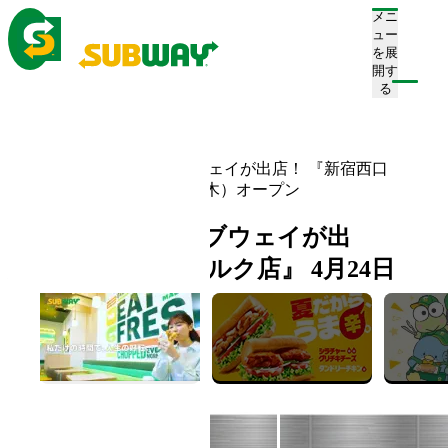
メニ
ュー
を展
開す
注文/店舗を探す
る
ホーム
お知らせ一覧
新宿駅西口前にサブウェイが出店！ 『新宿西口
ハルク店』 4月24日（木）オープン
新宿駅西口前にサブウェイが出
店！ 『新宿西口ハルク店』 4月24日
（木）オープン
2025.04.17
新店舗情報