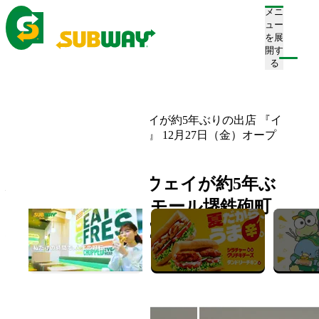
メニ
ュー
を展
開す
注文/店舗を探す
る
ホーム
お知らせ一覧
大阪府堺市にサブウェイが約5年ぶりの出店 『イ
オンモール堺鉄砲町店』 12月27日（金）オープ
ン
大阪府堺市にサブウェイが約5年ぶ
りの出店 『イオンモール堺鉄砲町
店』 12月27日（金）オープン
2024.12.23
新店舗情報