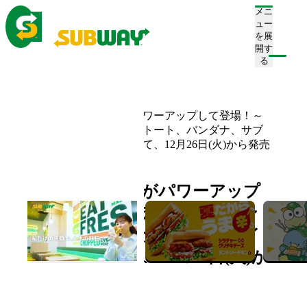
メニ
ュー
を展
開す
注文/店舗を探す
る
ホーム
お知らせ一覧
サブウェイの福袋がパワーアップして登場！～
限定デザインのランチトート、バンダナ、サブ
ウェイチケットが付いて、12月26日(火)から発売
開始～
サブウェイの福袋がパワーアップ
して登場！～限定デザインのラン
チトート、バンダナ、サブウェイ
チケットが付いて、12月26日(火)か
ら発売開始～