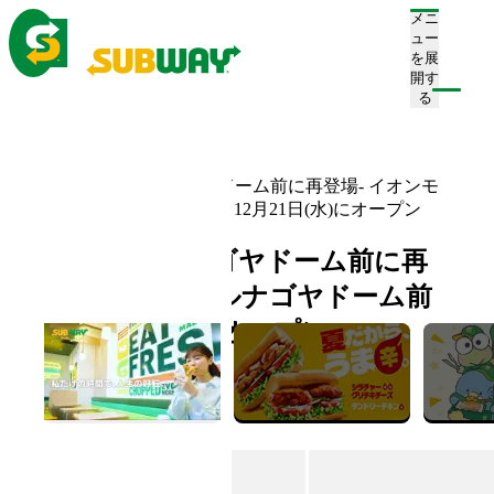
メニ
ュー
を展
開す
注文/店舗を探す
る
ホーム
お知らせ一覧
-サブウェイがナゴヤドーム前に再登場- イオンモ
ールナゴヤドーム前店 12月21日(水)にオープン
-サブウェイがナゴヤドーム前に再
登場- イオンモールナゴヤドーム前
店 12月21日(水)にオープン
2022.12.20
新店舗情報