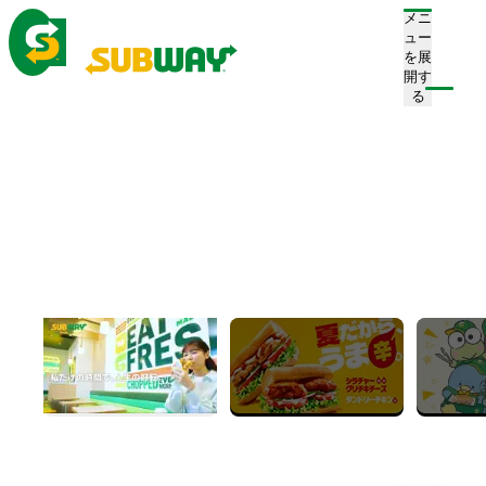
メニ
ュー
を展
開す
注文/店舗を探す
る
ホーム
メニュー
トッピング
チリチキン
チリチキン
Chili Chicken