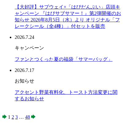
【大好評】サブウェイ×「はぴだんぶい」店頭キ
ャンペーン 『はぴサブサマー！』第2弾開催のお
知らせ 2026年8月5日（水）より オリジナル「フ
レークシール（全4種）」付セットを販売
2026.7.24
キャンペーン
ファンとつくった夏の福袋「サマーバッグ」
2026.7.17
お知らせ
アクセント野菜有料化、トースト方法変更に関
するお知らせ
1
2
3
…
48